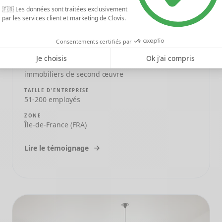
ENTREPRISE
Groupe Optim
ACTIVITÉ
Entreprise de second œuvre
SPÉCIALITÉ
Agencement de lieux de vente et services
immobiliers de second œuvre
TAILLE D'ENTREPRISE
51-200 employés
ZONE
Île-de-France (FRA)
Lire le témoignage