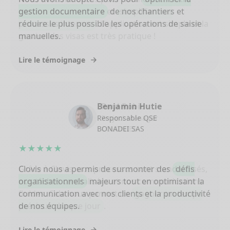
gestion documentaire et
simplifier nos
processus internes
. L'application est simple et la
gestion des visas est très pratique !
Lire le témoignage
Paul Robic
Project Manager
COLONIES
★★★★★
Grâce à Clovis, nos processus sont standardisés,
nos tâches centralisées et nos communications
fluides. Cela nous permet de
gagner un temps
précieux chaque jour
.
Lire le témoignage