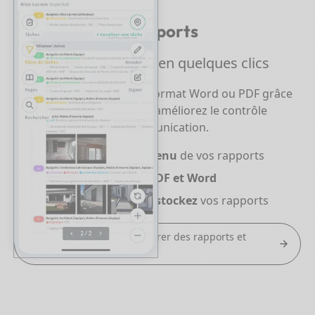
Génération de rapports
Générez des rapports en quelques clics
Générez vos rapports au format Word ou PDF grâce
à notre interface intuitive, améliorez le contrôle
qualité et facilitez la communication.
Personnalisez le contenu
de vos rapports
Exportez en formats
PDF et Word
Générez
, partagez et stockez
vos rapports
Découvrir comment générer des rapports et
compte rendus