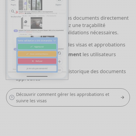
simplement
Faites viser et approuver vos documents directement
depuis l'application. Assurez une traçabilité
impeccable de toutes les validations nécessaires.
Suivez l'avancement
des visas et approbations
Notifiez automatiquement
les utilisateurs
concernés
Stockez et archivez
l'historique des documents
approuvés
Découvrir comment gérer les approbations et
suivre les visas