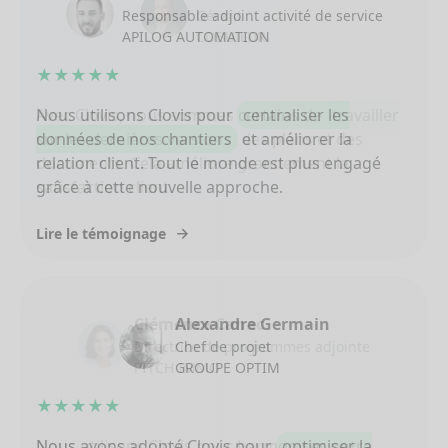
Gérant
COBUILDR
★★★★★
Avec Clovis, nous sommes certains de
travailler
sur les dernières versions
des plans et des
documents. Cela améliore grandement la
satisfaction client.
Lire le témoignage
Clémence Canac
Directrice de programmes adjointe
PITCH IMMO
★★★★★
Nous utilisons Clovis pour harmoniser notre