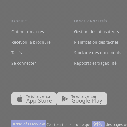
PRODUIT
FONCTIONNALITÉS
Obtenir un accès
Gestion des utilisateurs
Recevoir la brochure
Planification des tâches
Tarifs
Stockage des documents
Se connecter
Rapports et traçabilité
Télécharger sur
Télécharger sur
App Store
Google Play
91%
0.11g of CO2/view
Ce site est plus propre que
des pages w